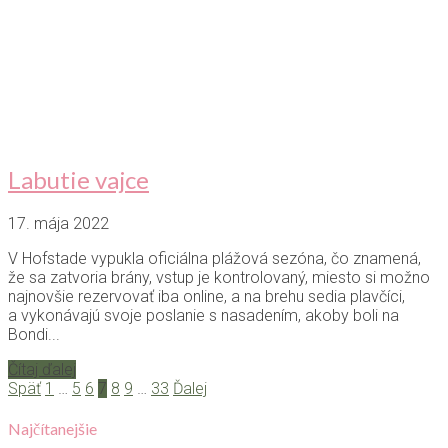
Labutie vajce
17. mája 2022
V Hofstade vypukla oficiálna plážová sezóna, čo znamená,
že sa zatvoria brány, vstup je kontrolovaný, miesto si možno
najnovšie rezervovať iba online, a na brehu sedia plavčíci,
a vykonávajú svoje poslanie s nasadením, akoby boli na
Bondi...
Čítaj ďalej
Späť
1
…
5
6
7
8
9
…
33
Ďalej
Najčítanejšie