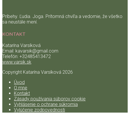
Príbehy. Ľudia. Joga. Prítomná chvíľa a vedomie, že všetko
sa neustále mení.
KONTAKT
Katarína Varsíková
Email: kavarsik@gmail.com
Telefón: +32485413472
www.varsik.sk
Copyright Katarína Varsíková
2026
Úvod
O mne
Kontakt
Zásady používania súborov cookie
Vyhlásenie o ochrane súkromia
Vylúčenie zodpovednosti