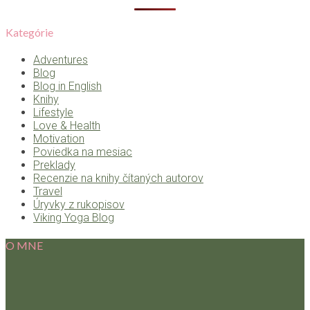
Kategórie
Adventures
Blog
Blog in English
Knihy
Lifestyle
Love & Health
Motivation
Poviedka na mesiac
Preklady
Recenzie na knihy čítaných autorov
Travel
Úryvky z rukopisov
Viking Yoga Blog
O MNE