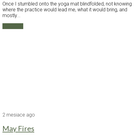
Once I stumbled onto the yoga mat blindfolded, not knowing
where the practice would lead me, what it would bring, and
mostly...
Čítaj ďalej
2 mesiace ago
May Fires