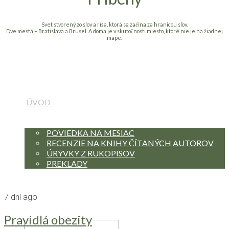
Svet stvorený zo slov a ríša, ktorá sa začína za hranicou slov.
Dve mestá – Bratislava a Brusel. A doma je v skutočnosti miesto, ktoré nie je na žiadnej
mape.
ÚVOD
O MNE
KNIHY
POVIEDKA NA MESIAC
RECENZIE NA KNIHY ČÍTANÝCH AUTOROV
ÚRYVKY Z RUKOPISOV
PREKLADY
BLOG
BLOG IN ENGLISH
HODINY JOGY
7 dní ago
KONTAKT
Pravidlá obezity