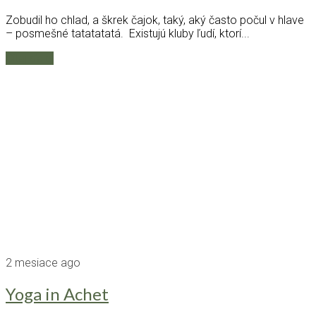
Zobudil ho chlad, a škrek čajok, taký, aký často počul v hlave
– posmešné tatatatatá. Existujú kluby ľudí, ktorí...
Čítaj ďalej
2 mesiace ago
Yoga in Achet