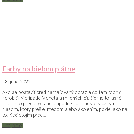
Farby na bielom plátne
18. júna 2022
Ako sa postaviť pred namaľovaný obraz a čo tam robiť či
nerobiť? V prípade Moneta a mnohých ďalších je to jasné –
máme to predchystané, prípadne nám niekto krásnym
hlasom, ktorý prešiel medom alebo školením, povie, ako na
to. Keď stojím pred...
Čítaj ďalej