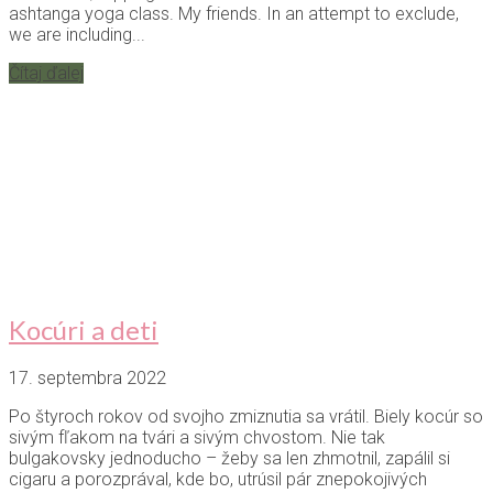
ashtanga yoga class. My friends. In an attempt to exclude,
we are including...
Čítaj ďalej
Kocúri a deti
17. septembra 2022
Po štyroch rokov od svojho zmiznutia sa vrátil. Biely kocúr so
sivým fľakom na tvári a sivým chvostom. Nie tak
bulgakovsky jednoducho – žeby sa len zhmotnil, zapálil si
cigaru a porozprával, kde bo, utrúsil pár znepokojivých