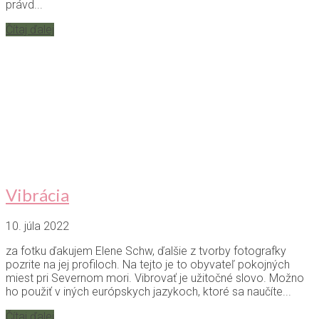
právd...
Čítaj ďalej
Vibrácia
10. júla 2022
za fotku ďakujem Elene Schw, ďalšie z tvorby fotografky
pozrite na jej profiloch. Na tejto je to obyvateľ pokojných
miest pri Severnom mori. Vibrovať je užitočné slovo. Možno
ho použiť v iných európskych jazykoch, ktoré sa naučíte...
Čítaj ďalej