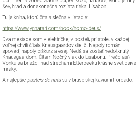
oči – nemá vôbec žiadne oči, len kožu, na ktorej vidno jemný
šev, hrad a donekonečna rozliata rieka. Lisabon.
Tu je kniha, ktorú čítala slečna v lietadle:
https://www.ynharari.com/book/homo-deus/
Dva mesiace som v električke, v posteli, pri stole, v každej
voľnej chvíli čítala Knausgaardov diel 6. Napoly román-
spoveď, napoly diškurz a esej. Nedá sa zostať nedotknutý
Knausgaardom. Čítam Nočný vlak do Lisabonu. Prečo asi?
Vonku sa brieždi, nad strechami Etterbeeku krásne svetlosivé
mraky.
A najlepšie
pasteis de nata
sú v bruselskej kaviarni Forcado.