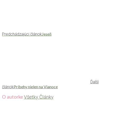
Jeseň
Predchádzajúci článok
Ďalší
Príbehy nielen na Vianoce
článok
O autorke
Všetky Články