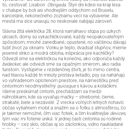
to, cestovať. Lisabon.
Obrigada
. Štyri dni kdesi na kraji lesa
v chalupe by boli asi vhodnejším oddychom od Bruselu,
kancelárie, nekonečného zoznamu vecí na vybavenie. Ale
mestá ma síce unavujú, no neskonale nabíjajú zároveň.
Slávna žltá električka 28, ktorá namáhavo stúpa po úzkych
uliciach, domy sú vykachličkované, každý neopakovateľným
spôsobom, mnohé zanedbané, opustené, no väčšinou dávajú
tušiť život za oknami. Vonku je teplo, dvadsať stupňov, mierne
jesenné slnko a modrá obloha, inšpirácia pre kachličky?
Odviezli sme sa električkou na konečnú, ako odporúča každý
bedecker
, ale odviezli sme sa opačným smerom, ako radia
turistom. Vystúpime v rezidenčnej štvrti, je to mimo centra,
nad hlavou každé tri minúty pristáva lietadlo, psy sa naháňajú
vo vyhradenom oplotenom priestore, na námestíčku pred
cintorínom neodmysliteľný
quiosque
s kávou a koláčikmi.
Ideme preskúmať cintorín, prechádzam sa medzi
náhrobkami, kde sa vyvaľujú mačky – strieborné, čierne,
strakaté, biele a nezávislé. Z vrecka voľných letných nohavíc
občas vytiahnem mobil a snažím sa o fotku s atmosférou, čo
je takmer nemožné, čím viac fotiek, a čím kvalitnejšie
devices
,
tým viac mi fotenie uniká. V jednej časti cintorína sú rodinné
hrobky – cez sklo, občas aj so záclonkou, vidno naukladané