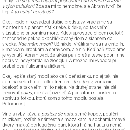
truhly.
To sú tí ľudia naozaj pochovaní nad zemou? A ležia
v tých truhlách?
Zdá sa mi to nemožné, ale Abram tvrdí, že
hej.
A to odtiaľ nevytečú?
Okej, nejdem rozvádzať ďalšie predstavy, vraciame sa
z cintorína s plánom zísť k rieke, k rieke, čo tak veľmi
v Lisabone pripomína more. Kdesi uprostred chcem odfotiť
mimoriadne pekne okachličkovaný dom a siahnem do
vrecka,
Kde mám mobil
? Už nikde. Vrátili sme sa na cintorín,
k mačkám, hrobkám a správcom, ale nič. Keď naň zavoláme,
je vypnutý. Abram tvrdí, že akási pani prešla tesne popri mne,
hoci vraj nevyzerala na zlodejku. A možno mi vypadol pri
prebehovaní ulicami a uličkami.
Okej, lepšie starý mobil ako celú peňaženku, no aj tak, nie
som na seba hrdá. Toľko trénujem
tu a teraz
, vnímanie,
bdelosť, a tak veľmi mi to nejde. Na druhej strane, nie zlé
trénovať
adieu
, dokázať oželieť. A pamätám si poslednú
správu s fotkou, ktorú som z tohto mobilu poslala.
Prítomnosť.
Víno a ryby, káva a
pasteis de nata
, strmé kopce, pouliční
muzikanti, rozľahlé námestia s mozaikami a sochami, tmavé
dvory, mäkká portugalčina, pani, ktorá hrá na flautu a nemá