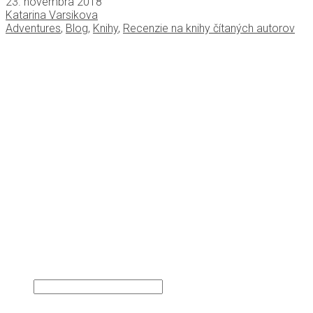
23. novembra 2018
Katarina Varsikova
Adventures
,
Blog
,
Knihy
,
Recenzie na knihy čítaných autorov
ÚVOD
O MNE
KNIHY
POVIEDKA NA MESIAC
RECENZIE NA KNIHY ČÍTANÝCH AUTOROV
ÚRYVKY Z RUKOPISOV
PREKLADY
BLOG
BLOG IN ENGLISH
HODINY JOGY
KONTAKT