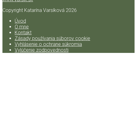
Copyright Katarína Varsíková
2026
Úvod
O mne
Kontakt
Zásady používania súborov cookie
Vyhlásenie o ochrane súkromia
Vylúčenie zodpovednosti