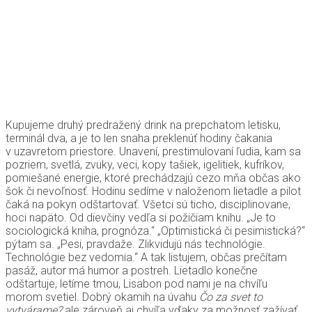
Kupujeme druhý predražený drink na prepchatom letisku,
terminál dva, a je to len snaha preklenúť hodiny čakania
v uzavretom priestore. Unavení, prestimulovaní ľudia, kam sa
pozriem, svetlá, zvuky, veci, kopy tašiek, igelitiek, kufríkov,
pomiešané energie, ktoré prechádzajú cezo mňa občas ako
šok či nevoľnosť. Hodinu sedíme v naloženom lietadle a pilot
čaká na pokyn odštartovať. Všetci sú ticho, disciplinovane,
hoci napäto. Od dievčiny vedľa si požičiam knihu. „Je to
sociologická kniha, prognóza.“ „Optimistická či pesimistická?“
pýtam sa. „Pesi, pravdaže. Zlikvidujú nás technológie.
Technológie bez vedomia.“ A tak listujem, občas prečítam
pasáž, autor má humor a postreh. Lietadlo konečne
odštartuje, letíme tmou, Lisabon pod nami je na chvíľu
morom svetiel. Dobrý okamih na úvahu
Čo za svet to
vytvárame?
ale zároveň aj chvíľa vďaky za možnosť zažívať