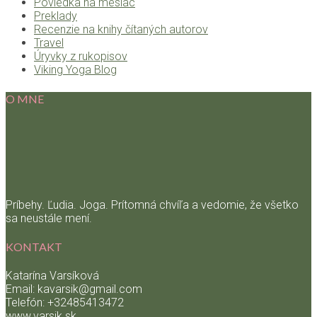
Poviedka na mesiac
Preklady
Recenzie na knihy čítaných autorov
Travel
Úryvky z rukopisov
Viking Yoga Blog
O MNE
Príbehy. Ľudia. Joga. Prítomná chvíľa a vedomie, že všetko
sa neustále mení.
KONTAKT
Katarína Varsíková
Email: kavarsik@gmail.com
Telefón: +32485413472
www.varsik.sk