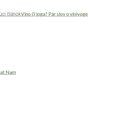
Víno či joga? Pár slov o viniyoge
úci článok
Sat Nam