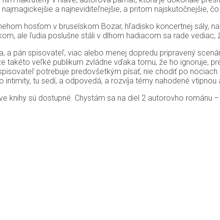
o najmagickejšie a najneviditeľnejšie, a pritom najskutočnejšie, č
ehom hosťom v bruselskom Bozar, hľadisko koncertnej sály, na
ykom, ale ľudia poslušne stáli v dlhom hadiacom sa rade vediac,
árka, a pán spisovateľ, viac alebo menej dopredu pripravený sce
akéto veľké publikum zvládne vďaka tomu, že ho ignoruje, preds
 spisovateľ potrebuje predovšetkým písať, nie chodiť po nociach 
 intimity, tu sedí, a odpovedá, a rozvíja témy nahodené vtipnou
orove knihy sú dostupné. Chystám sa na diel 2 autorovho román