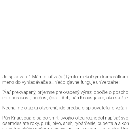
Je spisovateľ. Mám chuť začať týmto: niekoľkým kamarátkam pr
meno do vyhľadávača a…niečo zjavne funguje univerzálne:
“Áa,” prekvapený, príjemne prekvapený výraz, obočie o poschodi
mnohorakosti, no čosi, čosi… Ach, pán Knausgaard, ako sa žije
Nechajme otázku otvorenú, ide predsa o spisovateľa, o vzťah, 
Pán Knausgaard sa po smrti svojho otca rozhodol napísať svo
osemdesiate roky, punk, pivo, sneh, rybárčenie, puberta a alko
silvestrovského večera, a nesie igelitku s pivom. Je to ako film