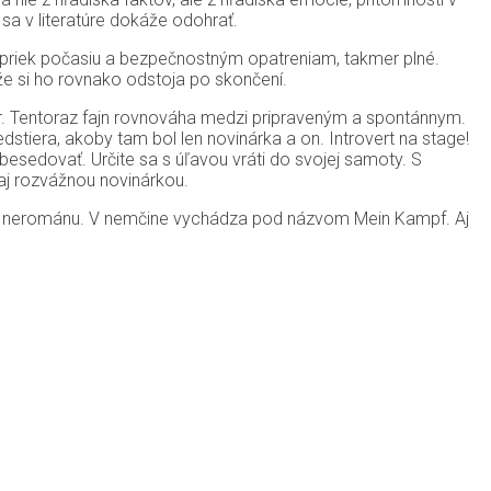
o sa v literatúre dokáže odohrať.
priek počasiu a bezpečnostným opatreniam, takmer plné.
 že si ho rovnako odstoja po skončení.
nár. Tentoraz fajn rovnováha medzi pripraveným a spontánnym.
tiera, akoby tam bol len novinárka a on. Introvert na stage!
besedovať. Určite sa s úľavou vráti do svojej samoty. S
 aj rozvážnou novinárkou.
u – nerománu. V nemčine vychádza pod názvom Mein Kampf. Aj