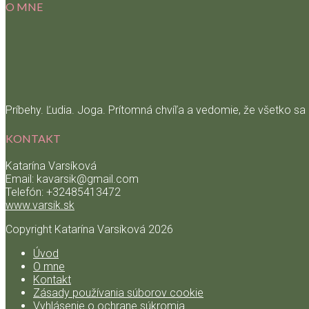
O MNE
Príbehy. Ľudia. Joga. Prítomná chvíľa a vedomie, že všetko sa
KONTAKT
Katarína Varsíková
Email: kavarsik@gmail.com
Telefón: +32485413472
www.varsik.sk
Copyright Katarína Varsíková
2026
Úvod
O mne
Kontakt
Zásady používania súborov cookie
Vyhlásenie o ochrane súkromia