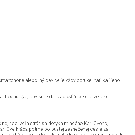
martphone alebo iný device je vždy poruke, naťukali jeho
 trochu líšia, aby sme dali zadosť ľudskej a ženskej
odine, hoci veľa strán sa dotýka mladého Karl Oveho,
 Karl Ove kráča potme po pustej zasneženej ceste za
á nie z hľadiska faktov, ale z hľadiska emócie, prítomnosti v