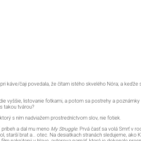
i káve/čaji povedala, že čítam istého skvelého Nóra; a keďže s
e vyššie, listovanie fotkami, a potom sa postrehy a poznámky aj
 s takou tvárou?
ktorý s ním nadviažem prostredníctvom slov, nie fotiek.
j príbeh a dal mu meno
My Struggle
. Prvá časť sa volá Smrť v r
hol, starší brat a… otec. Na desiatkach stranách sledujeme, ako
, film nakrútený v hlave, autorova pamäť, ktorá je dokonale presn