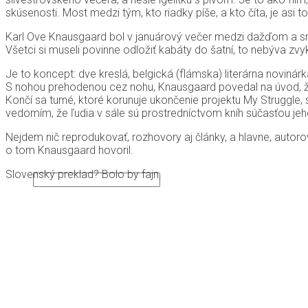
skúsenosti. Most medzi tým, kto riadky píše, a kto číta, je asi t
ÚVOD
O MNE
Karl Ove Knausgaard bol v januárový večer medzi dažďom a sn
KNIHY
Všetci si museli povinne odložiť kabáty do šatní, to nebýva zv
POVIEDKA NA MESIAC
RECENZIE NA KNIHY ČÍTANÝCH AUTOROV
Je to koncept: dve kreslá, belgická (flámska) literárna novin
ÚRYVKY Z RUKOPISOV
S nohou prehodenou cez nohu, Knausgaard povedal na úvod, že t
PREKLADY
Končí sa turné, ktoré korunuje ukončenie projektu My Struggle,
BLOG
vedomím, že ľudia v sále sú prostredníctvom kníh súčasťou jeho
BLOG IN ENGLISH
Nejdem nič reprodukovať, rozhovory aj články, a hlavne, aut
HODINY JOGY
o tom Knausgaard hovoril.
KONTAKT
Slovenský preklad? Bolo by fajn.