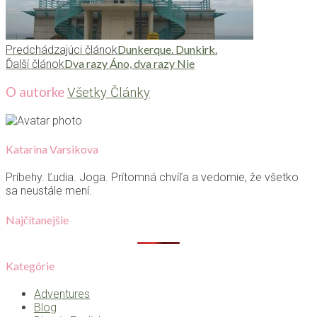
Dunkerque. Dunkirk.
Predchádzajúci článok
Dva razy Áno, dva razy Nie
Ďalší článok
O autorke
Všetky Články
Katarina Varsikova
Príbehy. Ľudia. Joga. Prítomná chvíľa a vedomie, že všetko
sa neustále mení.
Najčítanejšie
Kategórie
Adventures
Blog