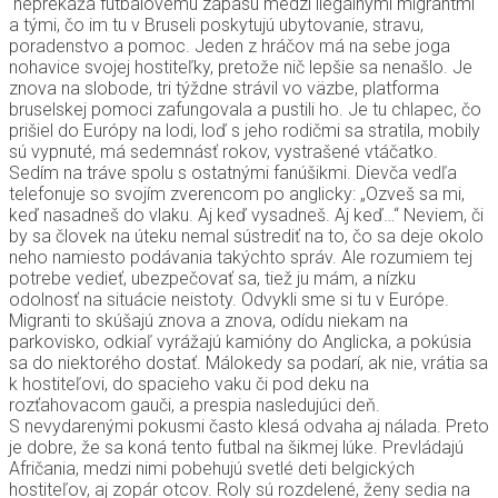
neprekáža futbalovému zápasu medzi ilegálnymi migrantmi
a tými, čo im tu v Bruseli poskytujú ubytovanie, stravu,
poradenstvo a pomoc. Jeden z hráčov má na sebe joga
nohavice svojej hostiteľky, pretože nič lepšie sa nenašlo. Je
znova na slobode, tri týždne strávil vo väzbe, platforma
bruselskej pomoci zafungovala a pustili ho. Je tu chlapec, čo
prišiel do Európy na lodi, loď s jeho rodičmi sa stratila, mobily
sú vypnuté, má sedemnásť rokov, vystrašené vtáčatko.
Sedím na tráve spolu s ostatnými fanúšikmi. Dievča vedľa
telefonuje so svojím zverencom po anglicky: „Ozveš sa mi,
keď nasadneš do vlaku. Aj keď vysadneš. Aj keď…“ Neviem, či
by sa človek na úteku nemal sústrediť na to, čo sa deje okolo
neho namiesto podávania takýchto správ. Ale rozumiem tej
potrebe vedieť, ubezpečovať sa, tiež ju mám, a nízku
odolnosť na situácie neistoty. Odvykli sme si tu v Európe.
Migranti to skúšajú znova a znova, odídu niekam na
parkovisko, odkiaľ vyrážajú kamióny do Anglicka, a pokúsia
sa do niektorého dostať. Málokedy sa podarí, ak nie, vrátia sa
k hostiteľovi, do spacieho vaku či pod deku na
rozťahovacom gauči, a prespia nasledujúci deň.
S nevydarenými pokusmi často klesá odvaha aj nálada. Preto
je dobre, že sa koná tento futbal na šikmej lúke. Prevládajú
Afričania, medzi nimi pobehujú svetlé deti belgických
hostiteľov, aj zopár otcov. Roly sú rozdelené, ženy sedia na