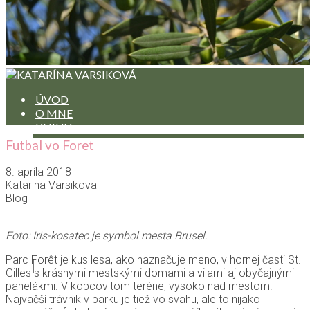
ÚVOD
O MNE
KNIHY
POVIEDKA NA MESIAC
Futbal vo Foret
RECENZIE NA KNIHY ČÍTANÝCH AUTOROV
ÚRYVKY Z RUKOPISOV
8. apríla 2018
PREKLADY
Katarina Varsikova
BLOG
Blog
BLOG IN ENGLISH
HODINY JOGY
Foto: Iris-kosatec je symbol mesta Brusel.
KONTAKT
Parc Forêt je kus lesa, ako naznačuje meno, v hornej časti St.
Gilles s krásnymi mestskými domami a vilami aj obyčajnými
panelákmi. V kopcovitom teréne, vysoko nad mestom.
Najväčší trávnik v parku je tiež vo svahu, ale to nijako