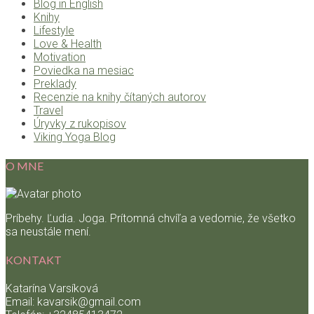
Blog in English
Knihy
Lifestyle
Love & Health
Motivation
Poviedka na mesiac
Preklady
Recenzie na knihy čítaných autorov
Travel
Úryvky z rukopisov
Viking Yoga Blog
O MNE
Príbehy. Ľudia. Joga. Prítomná chvíľa a vedomie, že všetko
sa neustále mení.
KONTAKT
Katarína Varsíková
Email: kavarsik@gmail.com