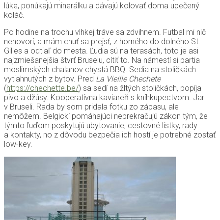
lúke, ponúkajú minerálku a dávajú kolovať doma upečený
koláč.
Po hodine na trochu vlhkej tráve sa zdvihnem. Futbal mi nič
nehovorí, a mám chuť sa prejsť, z horného do dolného St.
Gilles a odtiaľ do mesta. Ľudia sú na terasách, toto je asi
najzmiešanejšia štvrť Bruselu, cítiť to. Na námestí si partia
moslimských chalanov chystá BBQ. Sedia na stoličkách
vytiahnutých z bytov. Pred
La Vieille Chechete
(
https://chechette.be/
) sa sedí na žltých stoličkách, popíja
pivo a džúsy. Kooperatívna kaviareň s kníhkupectvom. Jar
v Bruseli. Rada by som pridala fotku zo zápasu, ale
nemôžem. Belgickí pomáhajúci neprekračujú zákon tým, že
týmto ľuďom poskytujú ubytovanie, cestovné lístky, rady
a kontakty, no z dôvodu bezpečia ich hostí je potrebné zostať
low-key.