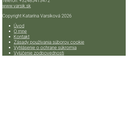
Telefón: +32485413472
www.varsik.sk
Copyright Katarína Varsíková
2026
Úvod
O mne
Kontakt
Zásady používania súborov cookie
Vyhlásenie o ochrane súkromia
Vylúčenie zodpovednosti