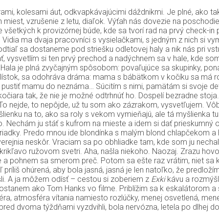
ami, kolesami áut, odkvapkávajúcimi dáždnikmi. Je plné, ako t
ch miest, vzrušenie z letu, diaľok. Výťah nás dovezie na poschod
die všetkých k provizórnej búde, kde sa tvorí rad na prvý check
Vidia ma dvaja pracovníci s vysielačkami, s jedným z nich si v
iaľ sa dostaneme pod striešku odletovej haly a nik nás pri vst
stáť, vysvetlím si ten prvý prechod a nadýchnem sa v hale, kde s
Hala je plná zvyčajným spôsobom: povaľujúce sa skupinky, ponáhľa
ý lístok, sa odohráva dráma: mama s bábätkom v kočíku sa má roz
stiť mamu do neznáma… Súcitím s nimi, pamätám si svoje detské 
y kočiara tak, že nie je možné odtrhnúť ho. Dospelí bezradne sto
alej. To nejde, to nepôjde, už tu som ako zázrakom, vysvetľuje
ku na to, ako sa roly s vekom vymieňajú, ale tá myšlienka tu zo
ro. Nechám ju stáť s kufrom na mieste a idem si dať prieskumný 
 riadky. Predo mnou ide blondínka s malým blond chlapčekom a 
zverejnia neskôr. Vraciam sa po obhliadke tam, kde som ju necha
krikľavo ružovom svetri. Aha, našla niekoho. Naozaj. Zrazu hovor
 a pohnem sa smerom preč. Potom sa ešte raz vrátim, niet sa kam
príliš ohúrená, aby bola jasná, jasná je len natoľko, že predl
i. A ja môžem odísť – cestou si zoberiem z
Exki
kávu a rozmýšľ
ostanem ako Tom Hanks vo filme. Priblížim sa k eskalátorom a 
féra, atmosféra vítania namiesto rozlúčky, menej osvetlená, mene
red dvoma týždňami vyzdvihli, bola nervózna, letela po dlhej dobe