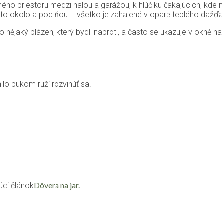
ného priestoru medzi halou a garážou, k hlúčiku čakajúcich, kde
mesto okolo a pod ňou – všetko je zahalené v opare teplého da
o nějaký blázen, který bydli naproti, a často se ukazuje v okně na
ilo pukom ruží rozvinúť sa.
Dôvera na jar.
úci článok