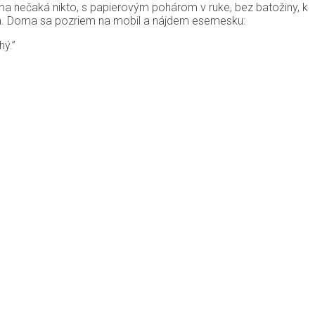
 ma nečaká nikto, s papierovým pohárom v ruke, bez batožiny, k
žďa. Doma sa pozriem na mobil a nájdem esemesku:
hý.”