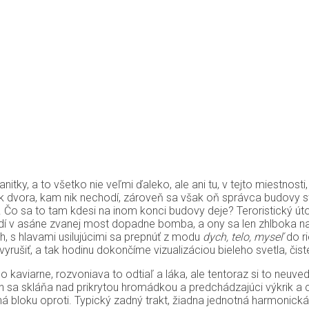
 sanitky, a to všetko nie veľmi ďaleko, ale ani tu, v tejto miestn
nik dvora, kam nik nechodí, zároveň sa však oň správca budovy st
. Čo sa to tam kdesi na inom konci budovy deje? Teroristický úto
udí v asáne zvanej most dopadne bomba, a ony sa len zhlboka 
, s hlavami usilujúcimi sa prepnúť z modu
dych, telo, myseľ
do r
rušiť, a tak hodinu dokončíme vizualizáciou bieleho svetla, čiste
 kaviarne, rozvoniava to odtiaľ a láka, ale tentoraz si to ne
 sa skláňa nad prikrytou hromádkou a predchádzajúci výkrik a c
ná bloku oproti. Typický zadný trakt, žiadna jednotná harmonická 