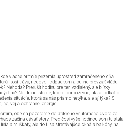
osti, kde vládne prítmie prízemia uprostred zamračeného dňa.
ará, kosí trávu, nedovolí odpadkom a burine prevziať vládu.
k? Nehoda? Prerušiť hodinu pre ten vzdialený, ale blízky
nadýchnu? Na druhej strane, komu pomôžeme, ak sa odtiaľto
iešenia situácie, ktorá sa nás priamo netýka, ale aj týka? S
j hojivej a ochrannej energie.
uvedomím, obe sa pozeráme do ďalšieho vnútorného dvora za
haos začína dávať story. Pred čosi vyše hodinou som tu stála
línia a muškáty, ale do L sa stretávajúce okná a balkóny, na