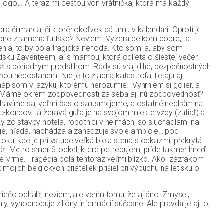
d jogou. A teraz mi cestou von vrátnička, ktorá ma každý
bra či marca, či ktoréhokoľvek dátumu v kalendári. Oproti je
arebné znamená ľudské? Neviem. Vyzerá celkom dobre, tá
šenia, to by bola tragická nehoda. Kto som ja, aby som
isku Zaventeem, aj s mamou, ktorá odlieta o šiestej večer.
rísť s poriadnym predstihom. Rady sú vraj dlhé, bezpečnostných
ou nedostanem. Nie je to žiadna katastrofa, lietajú aj
 nápisom v jazyku, ktorému nerozumie. Vyhrniem si golier, a
re. Máme okrem zodpovednosti za seba aj inú zodpovednosť?
ozdravíme sa, veľmi často sa usmejeme, a ostatné nechám na
c-koncov, tá žeravá guľa je na svojom mieste vždy (zatiaľ) a
ky zo stavby hotela, robotníci v helmách, so slúchadlami na
bytie, hľadá, nachádza a zahadzuje svoje ambície… pod
ku, kde je pri vstupe veľká biela stena s odkazmi, prekrytá
äť. Metro smer Stockel, ktoré potrebujem, príde takmer hneď.
trme-vrme. Tragédia bola tentoraz veľmi blízko. Ako zázrakom
jich belgických priateliek prišiel pri výbuchu na letisku o
iečo odhaliť, neviem, ale verím tomu, že aj áno. Zmysel,
y, vyhodnocuje zilióny informácií súčasne. Ale pravda je aj to,