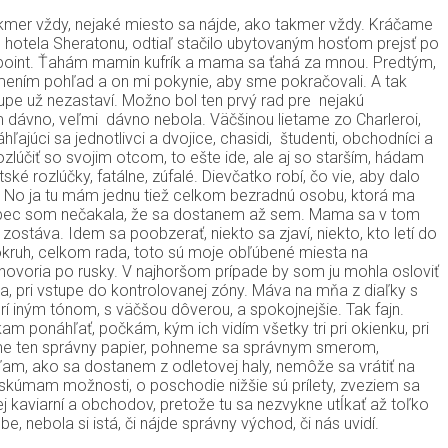
akmer vždy, nejaké miesto sa nájde, ako takmer vždy. Kráčame
ie hotela Sheratonu, odtiaľ stačilo ubytovaným hosťom prejsť po
-in point. Ťahám mamin kufrík a mama sa ťahá za mnou. Predtým,
ymením pohľad a on mi pokynie, aby sme pokračovali. A tak
upe už nezastaví. Možno bol ten prvý rad pre nejakú
om dávno, veľmi dávno nebola. Väčšinou lietame zo Charleroi,
júci sa jednotlivci a dvojice, chasidi, študenti, obchodníci a
lúčiť so svojim otcom, to ešte ide, ale aj so starším, hádam
rozlúčky, fatálne, zúfalé. Dievčatko robí, čo vie, aby dalo
ja. No ja tu mám jednu tiež celkom bezradnú osobu, ktorá ma
m. Vôbec som nečakala, že sa dostanem až sem. Mama sa v tom
stáva. Idem sa poobzerať, niekto sa zjaví, niekto, kto letí do
okruh, celkom rada, toto sú moje obľúbené miesta na
hovoria po rusky. V najhoršom prípade by som ju mohla osloviť
la, pri vstupe do kontrolovanej zóny. Máva na mňa z diaľky s
í iným tónom, s väčšou dôverou, a spokojnejšie. Tak fajn.
 ponáhľať, počkám, kým ich vidím všetky tri pri okienku, pri
ožíme ten správny papier, pohneme sa správnym smerom,
am, ako sa dostanem z odletovej haly, nemôže sa vrátiť na
skúmam možnosti, o poschodie nižšie sú prílety, zveziem sa
j kaviarní a obchodov, pretože tu sa nezvykne utĺkať až toľko
, nebola si istá, či nájde správny východ, či nás uvidí.