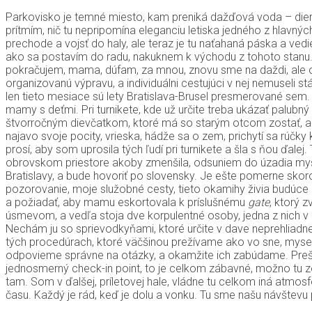
Parkovisko je temné miesto, kam preniká dažďová voda – dier
prítmím, nič tu nepripomína eleganciu letiska jedného z hlavný
prechode a vojsť do haly, ale teraz je tu naťahaná páska a ve
ako sa postavím do radu, nakuknem k východu z tohoto stanu. 
pokračujem, mama, dúfam, za mnou, znovu sme na daždi, ale odt
organizovanú výpravu, a individuálni cestujúci v nej nemuseli 
len tieto mesiace sú lety Bratislava-Brusel presmerované sem. 
mamy s deťmi. Pri turnikete, kde už určite treba ukázať palubn
štvorročným dievčatkom, ktoré má so starým otcom zostať, a pu
najavo svoje pocity, vrieska, hádže sa o zem, prichytí sa rúčk
prosí, aby som uprosila tých ľudí pri turnikete a šla s ňou ď
obrovskom priestore akoby zmenšila, odsuniem do úzadia myšlien
Bratislavy, a bude hovoriť po slovensky. Je ešte pomerne sko
pozorovanie, moje služobné cesty, tieto okamihy živia budúce
a požiadať, aby mamu eskortovala k príslušnému
gate
, ktorý 
úsmevom, a vedľa stoja dve korpulentné osoby, jedna z nich v 
Nechám ju so sprievodkyňami, ktoré určite v dave neprehliadne
tých procedúrach, ktoré väčšinou prežívame ako vo sne, myseľ 
odpovieme správne na otázky, a okamžite ich zabúdame. Prešl
jednosmerný check-in point, to je celkom zábavné, možno tu z
tam. Som v ďalšej, príletovej hale, vládne tu celkom iná atmos
času. Každý je rád, keď je dolu a vonku. Tu sme našu návštevu p