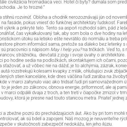
stále civilizácia hromadiaca veci. Hotel či byty? dumala som pre
chodia. Je to hrozné.”
ko sa stihnú rozvinúť. Obloha a chodník nerozoznávajú jún od novem
 na fasáde, pokus vniesť do funkčnej architektúry ľudskosť. F
il výkrik a prikryté telo. Tento sa aspoň rozhodol sám, pád z le
náhľať, čas vykalkulovaný tak, aby som bola o dve hodiny na let
oristickom útoku sa letisko ešte nevrátilo do normálu a treba p
estore plnom informácií sama, pretože sa ďaleko bez letenky s ň
de sú pracovníci s nápisom
May I help you?
na tričkách. Veď to, s
ncov, strážničku, dievčatá z jogy i svoje úvahy o architektú
etci po hodine sedia na podložkách, skontaktujem ich očami, p
 sťažovať, a už vôbec nie na dážď, je to alchýmia, zázrak, konie
 autá rozstrekujú kolesami kvapky z mlák, ohlušujúci zvuk zbíjač
a sklených stien kancelárie, kde dnes väčšina ľudí zarába na živo
kde v marci zahynulo viac ako tridsať ľudí pri samovražednom úto
to je jeden zo zákonov, obnova energie, prítomnosť, ale aj pam
 v marci odpálili dvaja z troch, a ten tretí v čiapočke zmizol v 
vy, ktorá je presne nad touto stanicou metra. Priateľ jednej z mo
i a zbežne pozrú do prechádzajúcich áut. Ako by pri tom mohli n
trolovať, ak sú bdelí a zapojení. Náš mozog je neuveriteľne rýchl
ezpečie v skutočnosti zabezpečiť nedokážu, len jeho ilúziu.