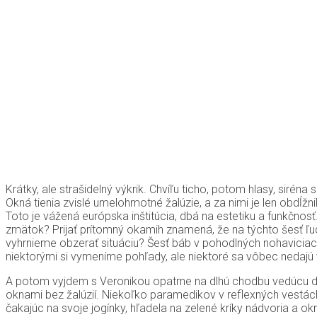
Krátky, ale strašidelný výkrik. Chvíľu ticho, potom hlasy, siréna
Okná tienia zvislé umelohmotné žalúzie, a za nimi je len obdĺž
Toto je vážená európska inštitúcia, dbá na estetiku a funkčnosť
zmätok? Prijať prítomný okamih znamená, že na týchto šesť ľ
vyhrnieme obzerať situáciu? Šesť báb v pohodlných nohaviciach
niektorými si vymeníme pohľady, ale niektoré sa vôbec nedajú vy
A potom vyjdem s Veronikou opatrne na dlhú chodbu vedúcu do
oknami bez žalúzií. Niekoľko paramedikov v reflexných vestách
čakajúc na svoje jogínky, hľadela na zelené kríky nádvoria a ok