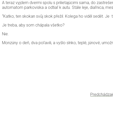
A teraz vyjdem dvermi spolu s prilietajúcimi sama, do zastreše
automatom parkoviska a odtiaľ k autu. Stále leje, diaľnica, 
“Katko, ten skokan svůj skok přežil. Kolega ho viděl sedět. Je t
Je treba, aby som chápala všetko?
Nie.
Monzúny o deň, dva poľavili, a vyšlo slnko, teplé, júnové, umožn
Predchádzaj