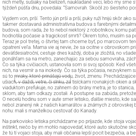
nich metly, sušiaky na bielizeň, naukladané veci, lebo my sme 
ÚVOD
týždeň púšťa dnu, povedala: “Samovrah. Skočil zo šiesteho pos
O MNE
KNIHY
Vyjdem von, prší. Tento jún prší a prší, puky ruží hnijú skôr a
takmer dostavaná administratívna budova s farebnými detailmi
POVIEDKA NA MESIAC
budova, som rada, že to nebol niektorý z robotníkov, komu patr
RECENZIE NA KNIHY ČÍTANÝCH AUTOROV
hodnotila počasie a tragickosť smrti? Okrem toho, musím sa po
ÚRYVKY Z RUKOPISOV
Teraz je pol tretej, o štvrtej tam chceme byť, po marcovom ter
PREKLADY
opatrení veľa. Mama vie aj nevie, že sa ocitne v obrovskom pri
BLOG
deväťdesiatroční, cestuje dnes každý, doba je zložitá, no vša
BLOG IN ENGLISH
ponáhľam sa na metro, zanechajúc za sebou samovraha, záchra
HODINY JOGY
Čo sa týka cvičiacich, ustanovila som si svoj spôsob: Keď vš
KONTAKT
nich, na vesmír a na inokedy. Čo sa týka počasia, nezvyknem sa
sú to mraky, ktoré prinášajú vodu, život, zmenu. Prechádzajúce
ušiach, v daždi, vetre, či slnku, za tisíckami rovnakých okien 
viaduktom prefukuje, no zahnem do brány metra, je to stanica, 
sklom, aby tam odkazy zostali. A postupne sa zabúda, pretože 
O necelú hodinu som v aute smer letisko, ďalšie miesto, kde sa
nebol zranený nik z našich kamarátov a známych z obrovskej budo
nohu: mali s manželkou cestovať do Kanady.
Na parkovisko letiska prichádzame po príjazde, kde stoja vojac
inštinkt, niečo by im mohlo napovedať, ktoré auto skutočne skon
že tú tí vojaci stoja, aby mali občania lepší pocit bezpečia, a b