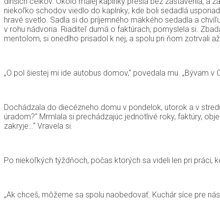
dlhších celkov. Okolo malej kaplnky prešla bez zastavenia, a za
niekoľko schodov viedlo do kaplnky; kde boli sedadlá usporiad
hravé svetlo. Sadla si do príjemného mäkkého sedadla a chvíľu
v rohu nádvoria. Riaditeľ dumá o faktúrach, pomyslela si. Zbada
mentolom, si onedlho prisadol k nej, a spolu pri ňom zotrvali až
„O pol šiestej mi ide autobus domov,“ povedala mu. „Bývam v Chig
Dochádzala do diecézneho domu v pondelok, utorok a v stredu 
úradom?“ Mrmlala si prechádzajúc jednotlivé roky, faktúry, obje
zakryje…“ Vravela si.
Po niekoľkých týždňoch, počas ktorých sa videli len pri práci, k
„Ak chceš, môžeme sa spolu naobedovať. Kuchár síce pre nás ne