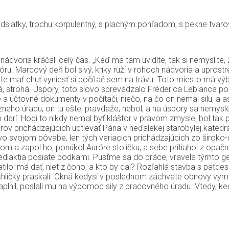
idsiatky, trochu korpulentný, s plachým pohľadom, s pekne tvar
nádvoria kráčali celý čas. „Keď ma tam uvidíte, tak si nemyslite,
ru. Marcový deň bol sivý, kríky ruží v rohoch nádvoria a uprostre
udete mať chuť vyniesť si počítač sem na trávu. Toto miesto má vý
á, strohá. Úspory, toto slovo sprevádzalo Fréderica Leblanca p
čtovné dokumenty v počítači, niečo, na čo on nemal silu, a asi 
eho úradu, on tu ešte, pravdaže, nebol, a na úspory sa nemyslel
m darí. Hoci to nikdy nemal byť kláštor v pravom zmysle, bol ta
árov prichádzajúcich uctievať Pána v neďalekej starobylej kated
vo svojom pôvabe, len tých veriacich prichádzajúcich zo široko
om a zapol ho, ponúkol Auróre stoličku, a sebe pritiahol z opačn
edlaktia posiate bodkami. Pusťme sa do práce, vravela týmto ges
ilo: má dať, niet z čoho, a kto by dal? Rozľahlá stavba s päťdes
achličky praskali. Okná kedysi v poslednom záchvate obnovy vym
naplnil, poslali mu na výpomoc sily z pracovného úradu. Vtedy, k