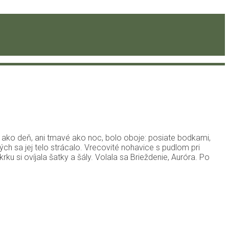
le ako deň, ani tmavé ako noc, bolo oboje: posiate bodkami,
ch sa jej telo strácalo. Vrecovité nohavice s pudlom pri
rku si ovíjala šatky a šály. Volala sa Brieždenie, Auróra. Po