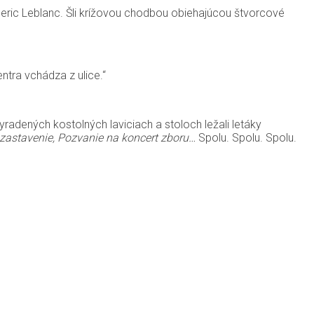
éderic Leblanc. Šli krížovou chodbou obiehajúcou štvorcové
entra vchádza z ulice.“
yradených kostolných laviciach a stoloch ležali letáky
 zastavenie, Pozvanie na koncert zboru…
Spolu. Spolu. Spolu.