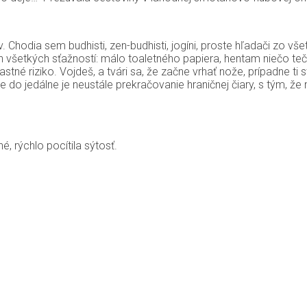
odia sem budhisti, zen-budhisti, jogíni, proste hľadači zo všetký
 všetkých sťažností: málo toaletného papiera, hentam niečo tečie
astné riziko. Vojdeš, a tvári sa, že začne vrhať nože, prípadne t
 do jedálne je neustále prekračovanie hraničnej čiary, s tým, ž
é, rýchlo pocítila sýtosť.