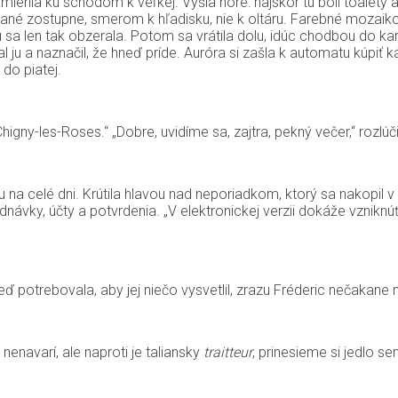
mierila ku schodom k veľkej. Vyšla hore: najskôr tu boli toalety 
ané zostupne, smerom k hľadisku, nie k oltáru. Farebné mozaikov
 sa len tak obzerala. Potom sa vrátila dolu, idúc chodbou do ka
l ju a naznačil, že hneď príde. Auróra si zašla k automatu kúpiť
 do piatej.
ny-les-Roses.“ „Dobre, uvidíme sa, zajtra, pekný večer,“ rozlúčil
na celé dni. Krútila hlavou nad neporiadkom, ktorý sa nakopil 
dnávky, účty a potvrdenia. „V elektronickej verzii dokáže vznikn
eď potrebovala, aby jej niečo vysvetlil, zrazu Fréderic nečakane 
navarí, ale naproti je taliansky
traitteur
, prinesieme si jedlo se