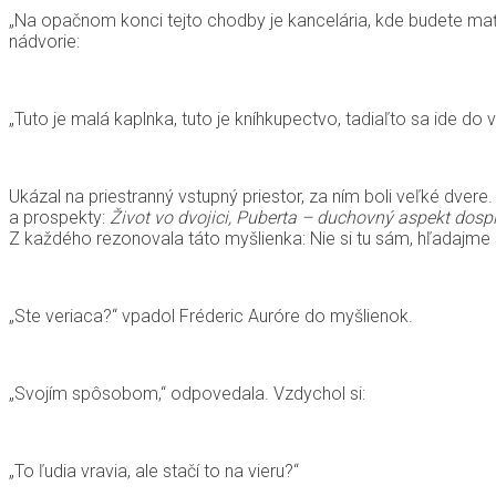
„Na opačnom konci tejto chodby je kancelária, kde budete mať 
nádvorie:
„Tuto je malá kaplnka, tuto je kníhkupectvo, tadiaľto sa ide do v
Ukázal na priestranný vstupný priestor, za ním boli veľké dvere
a prospekty:
Život vo dvojici, Puberta – duchovný aspekt dospi
Z každého rezonovala táto myšlienka: Nie si tu sám, hľadajme 
„Ste veriaca?“ vpadol Fréderic Auróre do myšlienok.
„Svojím spôsobom,“ odpovedala. Vzdychol si:
„To ľudia vravia, ale stačí to na vieru?“