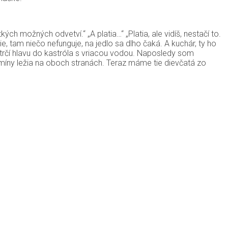
ch možných odvetví.“ „A platia…“ „Platia, ale vidíš, nestačí to.
, tam niečo nefunguje, na jedlo sa dlho čaká. A kuchár, ty ho
i strčí hlavu do kastróla s vriacou vodou. Naposledy som
e míny ležia na oboch stranách. Teraz máme tie dievčatá zo