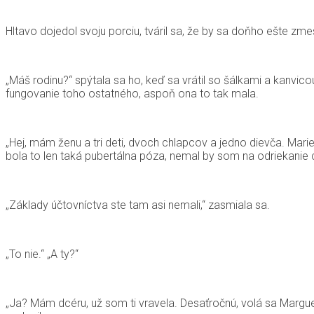
Hltavo dojedol svoju porciu, tváril sa, že by sa doňho ešte zmes
„Máš rodinu?“ spýtala sa ho, keď sa vrátil so šálkami a kanvico
fungovanie toho ostatného, aspoň ona to tak mala.
„Hej, mám ženu a tri deti, dvoch chlapcov a jedno dievča. Marie
bola to len taká pubertálna póza, nemal by som na odriekanie chu
„Základy účtovníctva ste tam asi nemali,“ zasmiala sa.
„To nie.“ „A ty?“
„Ja? Mám dcéru, už som ti vravela. Desaťročnú, volá sa Margue