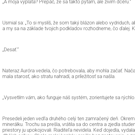
„A moja výplata? Prepáč, že sa takto pýtam, ale živím dcéru.“
Usmial sa: „To si myslíš, že som taký blázon alebo vydriduch, aby
a my sa na základe tvojich podkladov rozhodneme, čo ďalej. 
„Desať.“
Nateraz Auróra vedela, čo potrebovala, aby mohla začať. Nača
mala starosť, ako stratu nahradí, a príležitosť sa našla.
„Vysvetlím vám, ako funguje náš systém, zorientujete sa rýchlo.“ 
Presedeli jeden vedľa druhého celý ten zamračený deň. Okrem ob
minerálku. Trochu sa prešla, vrátila sa do centra a zjedla stud
priestory ju upokojovali. Riaditeľa nevidela. Keď dojedla, vy