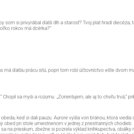
 som si privyrábal ďalší dlh a starosť? Tvoj plat hradí diecéza, t
Koľko rokov má dcérka?“
s má ďalšiu prácu istú, popri tom robí účtovníctvo ešte dvom m
Chopil sa myši a rozumu. „Zorientujem, ale aj to chvíľu trvá,“ pri
eda, keď si dali pauzu. Aurore vyšla von bránou, ktorá viedla d
ený obed pri stole umiestnenom v jednej z priestranných chodieb.
dala sa na prieskum, zbežne si pozrela výklad kníhkupectva, obál