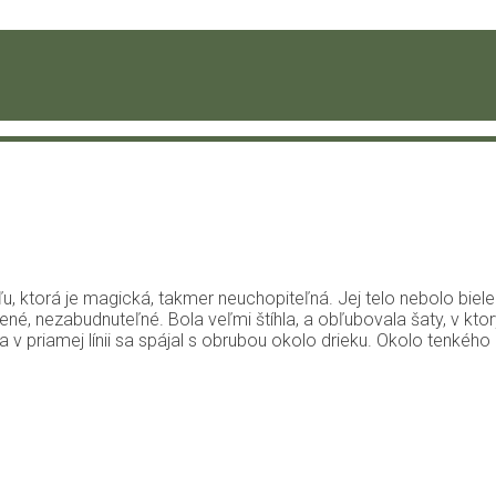
íľu, ktorá je magická, takmer neuchopiteľná. Jej telo nebolo bie
né, nezabudnuteľné. Bola veľmi štíhla, a obľubovala šaty, v ktorý
a v priamej línii sa spájal s obrubou okolo drieku. Okolo tenkého k