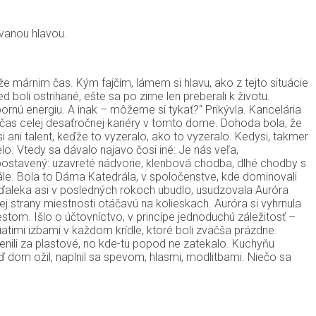
ovanou hlavou.
 že márnim čas. Kým fajčím, lámem si hlavu, ako z tejto situácie
d boli ostrihané, ešte sa po zime len preberali k životu.
bornú energiu. A inak – môžeme si tykať?“ Prikývla. Kancelária
očas celej desaťročnej kariéry v tomto dome. Dohoda bola, že
ani talent, keďže to vyzeralo, ako to vyzeralo. Kedysi, takmer
o. Vtedy sa dávalo najavo čosi iné: Je nás veľa,
k postavený: uzavreté nádvorie, klenbová chodba, dlhé chodby s
rále. Bola to Dáma Katedrála, v spoločenstve, kde dominovali
-ďaleka asi v posledných rokoch ubudlo, usudzovala Auróra
ej strany miestnosti otáčavú na kolieskach. Auróra si vyhrnula
tom. Išlo o účtovníctvo, v princípe jednoduchú záležitosť –
iatimi izbami v každom krídle, ktoré boli zväčša prázdne.
enili za plastové, no kde-tu popod ne zatekalo. Kuchyňu
eď dom ožil, naplnil sa spevom, hlasmi, modlitbami. Niečo sa