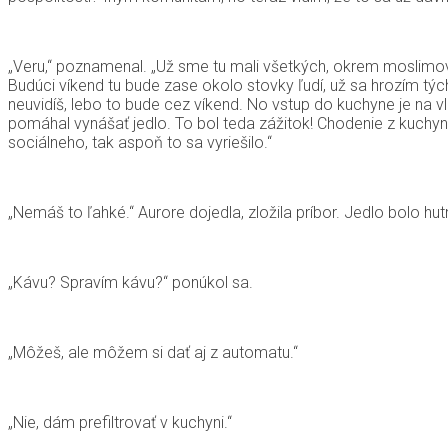
„Veru,“ poznamenal. „Už sme tu mali všetkých, okrem moslimov. Ch
Budúci víkend tu bude zase okolo stovky ľudí, už sa hrozím tých
neuvidíš, lebo to bude cez víkend. No vstup do kuchyne je na vl
pomáhal vynášať jedlo. To bol teda zážitok! Chodenie z kuchyne
sociálneho, tak aspoň to sa vyriešilo.“
„Nemáš to ľahké.“ Aurore dojedla, zložila príbor. Jedlo bolo hutn
„Kávu? Spravím kávu?“ ponúkol sa.
„Môžeš, ale môžem si dať aj z automatu.“
„Nie, dám prefiltrovať v kuchyni.“