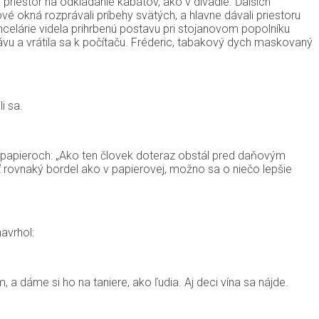
a priestor na odkladanie kabátov, ako v divadle. Ďalších
é okná rozprávali príbehy svätých, a hlavne dávali priestoru
ncelárie videla prihrbenú postavu pri stojanovom popolníku
 kávu a vrátila sa k počítaču. Fréderic, tabakový dych maskovaný
i sa.
v papieroch: „Ako ten človek doteraz obstál pred daňovým
úť rovnaký bordel ako v papierovej, možno sa o niečo lepšie
navrhol:
m, a dáme si ho na taniere, ako ľudia. Aj deci vína sa nájde.