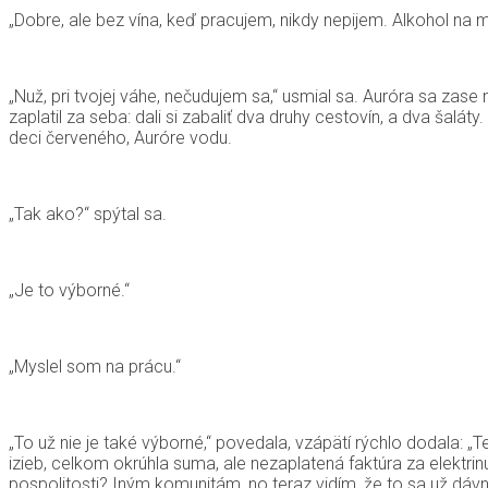
„Dobre, ale bez vína, keď pracujem, nikdy nepijem. Alkohol na m
„Nuž, pri tvojej váhe, nečudujem sa,“ usmial sa. Auróra sa zase 
zaplatil za seba: dali si zabaliť dva druhy cestovín, a dva šalá
deci červeného, Auróre vodu.
„Tak ako?“ spýtal sa.
„Je to výborné.“
„Myslel som na prácu.“
„To už nie je také výborné,“ povedala, vzápätí rýchlo dodala: „
izieb, celkom okrúhla suma, ale nezaplatená faktúra za elektrinu
pospolitosti? Iným komunitám, no teraz vidím, že to sa už dá