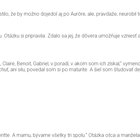
tilo, že by možno dojedol aj po Auróre, ale, pravdaže, neurobil to
u. Otázku si pripravila. Zdalo sa jej, že dôvera umožňuje vzniesť
, Claire, Benoit, Gabriel, v poradí, v akom som ich získal,“ vym
ť, ani silu, povedal som si po maturite. A šiel som študovať deji
ritte. A mamu, bývame všetky tri spolu.“ Otázka otca a manžela 