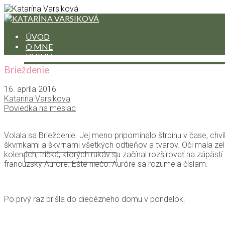
ÚVOD
O MNE
KNIHY
POVIEDKA NA MESIAC
Brieždenie
RECENZIE NA KNIHY ČÍTANÝCH AUTOROV
ÚRYVKY Z RUKOPISOV
16. apríla 2016
PREKLADY
Katarina Varsikova
BLOG
Poviedka na mesiac
BLOG IN ENGLISH
HODINY JOGY
Volala sa Brieždenie. Jej meno pripomínalo štrbinu v čase, chv
KONTAKT
škvrnkami a škvrnami všetkých odtieňov a tvarov. Oči mala zele
kolenách, tričká, ktorých rukáv sa začínal rozširovať na zápästí 
francúzsky Aurore. Ešte niečo: Auróre sa rozumela číslam.
Po prvý raz prišla do diecézneho domu v pondelok.