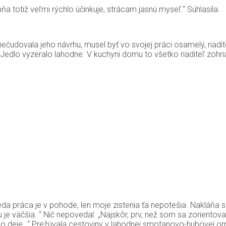
ňa totiž veľmi rýchlo účinkuje, strácam jasnú myseľ.“ Súhlasila.
nečudovala jeho návrhu, musel byť vo svojej práci osamelý, riadit
ty. Jedlo vyzeralo lahodne. V kuchyni domu to všetko riaditeľ zohr
Teda práca je v pohode, len moje zistenia ťa nepotešia. Nakláňa 
 je väčšia. “ Nič nepovedal. „Najskôr, prv, než som sa zorientova
vno deje…“ Prežúvala cestoviny v lahodnej smotanovo-hubovej o