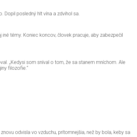
. Dopil posledný hlt vína a zdvihol sa.
 aj iné témy. Koniec koncov, človek pracuje, aby zabezpečil
enoval. „Kedysi som sníval o tom, že sa stanem mníchom. Ale
ny filozofie.“
znovu odvisla vo vzduchu, prítomnejšia, než by bola, keby sa