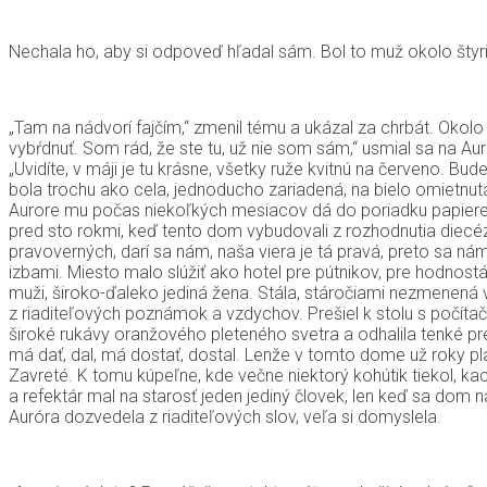
Nechala ho, aby si odpoveď hľadal sám. Bol to muž okolo štyr
„Tam na nádvorí fajčím,“ zmenil tému a ukázal za chrbát. Okolo 
vybŕdnuť. Som rád, že ste tu, už nie som sám,“ usmial sa na Auró
„Uvidíte, v máji je tu krásne, všetky ruže kvitnú na červeno. B
bola trochu ako cela, jednoducho zariadená, na bielo omietnut
Aurore mu počas niekoľkých mesiacov dá do poriadku papiere a ú
pred sto rokmi, keď tento dom vybudovali z rozhodnutia diecézn
pravoverných, darí sa nám, naša viera je tá pravá, preto sa ná
izbami. Miesto malo slúžiť ako hotel pre pútnikov, pre hodnost
muži, široko-ďaleko jediná žena. Stála, stáročiami nezmenená 
z riaditeľových poznámok a vzdychov. Prešiel k stolu s počítač
široké rukávy oranžového pleteného svetra a odhalila tenké pr
má dať, dal, má dostať, dostal. Lenže v tomto dome už roky plat
Zavreté. K tomu kúpeľne, kde večne niektorý kohútik tiekol, k
a refektár mal na starosť jeden jediný človek, len keď sa dom 
Auróra dozvedela z riaditeľových slov, veľa si domyslela.