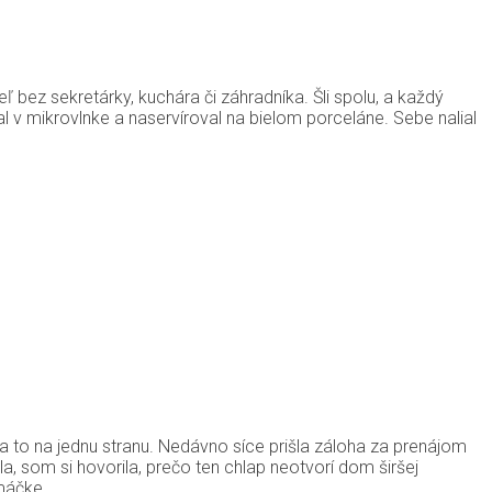
eľ bez sekretárky, kuchára či záhradníka. Šli spolu, a každý
ial v mikrovlnke a naservíroval na bielom porceláne. Sebe nalial
sa to na jednu stranu. Nedávno síce prišla záloha za prenájom
la, som si hovorila, prečo ten chlap neotvorí dom širšej
máčke.