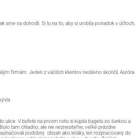
ak sme sa dohodli. Si tu na to, aby si urobila poriadok v účtoch,
alým firmám. Jeden z väčších klientov nedávno skončil, Auróra
kývla.
o ulice. V bufete na prvom rohu si kúpila bagetu so šunkou a
 Bolo tam chladno, ale nie neznesiteľne, veľké prázdne
ky naznačovali podobný obsah ako letáky, len rozpracovaný do