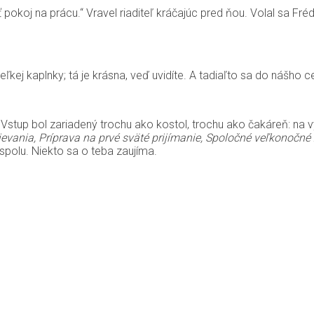
pokoj na prácu.“ Vravel riaditeľ kráčajúc pred ňou. Volal sa Fr
eľkej kaplnky; tá je krásna, veď uvidíte. A tadiaľto sa do nášho c
. Vstup bol zariadený trochu ako kostol, trochu ako čakáreň: na v
evania, Príprava na prvé sväté prijímanie, Spoločné veľkonočné
spolu. Niekto sa o teba zaujíma.