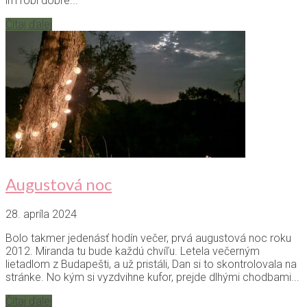
im robí dobre...
Čítaj ďalej
Augustová noc
28. apríla 2024
Bolo takmer jedenásť hodín večer, prvá augustová noc roku
2012. Miranda tu bude každú chvíľu. Letela večerným
lietadlom z Budapešti, a už pristáli, Dan si to skontrolovala na
stránke. No kým si vyzdvihne kufor, prejde dlhými chodbami...
Čítaj ďalej