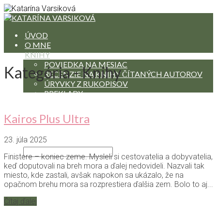
ÚVOD
O MNE
KNIHY
POVIEDKA NA MESIAC
Kategória - Knihy
RECENZIE NA KNIHY ČÍTANÝCH AUTOROV
ÚRYVKY Z RUKOPISOV
PREKLADY
BLOG
BLOG IN ENGLISH
Kairos Plus Ultra
HODINY JOGY
KONTAKT
23. júla 2025
Finistere – koniec zeme. Mysleli si cestovatelia a dobyvatelia,
keď doputovali na breh mora a ďalej nedovideli. Nazvali tak
miesto, kde zastali, avšak napokon sa ukázalo, že na
opačnom brehu mora sa rozprestiera ďalšia zem. Bolo to aj...
Čítaj ďalej