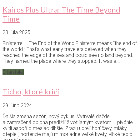
Kairos Plus Ultra: The Time Beyond
Time
23. júla 2025
Finisterre — The End of the World Finisterre means “the end of
the world.” That’s what early travelers believed when they
reached the edge of the sea and could see no land beyond.
They named the place where they stopped. It was a...
Čítaj ďalej
Ticho, ktoré kričí
29. júna 2024
Ďalšia zmena sezón, nový cyklus. Vytrvalé dažde
a zamračená obloha predĺžili život jarným kvetom – pivónie
kvitli aspoň o mesiac dlhšie. Zrazu udreli horúčavy, mláky,
otepleli, hortenzie majú mimoriadne veľké kvety, vlhké teplo