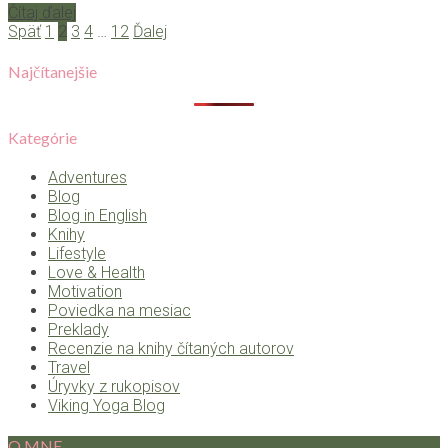
Čítaj ďalej
Späť
1
2
3
4
…
12
Ďalej
Najčítanejšie
Kategórie
Adventures
Blog
Blog in English
Knihy
Lifestyle
Love & Health
Motivation
Poviedka na mesiac
Preklady
Recenzie na knihy čítaných autorov
Travel
Úryvky z rukopisov
Viking Yoga Blog
O MNE