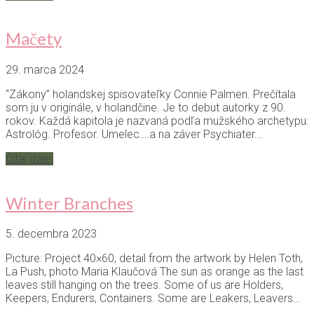
Mačety
29. marca 2024
“Zákony” holandskej spisovateľky Connie Palmen. Prečítala
som ju v originále, v holandčine. Je to debut autorky z 90.
rokov. Každá kapitola je nazvaná podľa mužského archetypu:
Astrológ. Profesor. Umelec….a na záver Psychiater...
Čítaj ďalej
Winter Branches
5. decembra 2023
Picture: Project 40×60, detail from the artwork by Helen Toth,
La Push, photo Maria Klaučová The sun as orange as the last
leaves still hanging on the trees. Some of us are Holders,
Keepers, Endurers, Containers. Some are Leakers, Leavers...