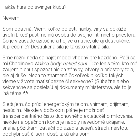
Takže hurá do swinger klubu?
Neviem.
Som opatrná. Viem, koľko bolesti, hanby, viny sa dokáže
uvoľniť, keď pustíme inú osobu do svojho intímneho priestoru.
Čo je v zásade užitočné a hojivé a nutné, ale aj deštrukčné.
A prečo nie? Deštrukčná sila je takisto vitálna sila.
Sme rôzni, nedá sa nájsť model vhodný pre každého. Páči sa
mi Chaplinovo
Naked body, naked soul.
Čiže len s tým, kto má
záujem a chuť spoznať nielen záhyby, otvory a priestory tela,
ale aj duše. Nech to znamená čokoľvek a koľko takých
vieme v živote mať súbežne či sekvečne? (Súbežne alebo
sekvenčne sa posielajú aj dokumenty ministerstva, ale to je
iná téma 🙂
Sledujem, čo prúdi energetickým telom, vnímam, prijímam,
nesúdim. Niekde v božskom pláne je možnosť
transcendentného čisto duchovného extatického milovania,
niekde na opačnom konci je napoly nevedomé ukájanie,
snaha pôžitkami zatlačiť do úzadia tieseň, strach, neistotu,
pochybnosť, či som dosť, taká aká som.