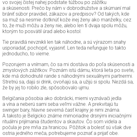
vo svojej čistej nahej podstate túžbou po zážitku
a skúsenosti. Prečo by nám v dobrodružstve a skúmaní mal
brániť súbor pravidiel, zákazov a predpisov? Od takých, kde
sa muž sa nesmie dotknúť kože inej ženy ako manželky, cez
to, že muži môžu a ženy nie, alebo len tí dvaja spolu môžu,
ktorým to posvätil úrad alebo kostol.
Tie pravidlá nevznikli len tak náhodne, a sú výrazom snahy
usporiadať, pochopiť, vyjasniť. Len teda nefunguje to takto
jednoducho, to vieme.
Pozorujem a vnímam, čo sa mi dostáva do poľa skúsenosti a
zmyslových zážitkov. Poznám istú dámu, ktorá lieta po svete,
kde má dohodnuté rande s náhodnými sexuálnymi partnermi.
Stretnú sa, dajú si drink, ovoňajú sa, a užijú si spolu. Nezdá sa,
že by jej to robilo zle, spôsobovalo ujmu.
Belgičania pôsobia ako dobrácki, mierni vyznávači jedla
a vína a neberú sami seba veľmi vážne. A prekvitajú tu
swinger bary, hlavne severná časť krajiny je nimi známa.
A takisto je Belgicko známe mimoriadne drsnými iniciačnými
rituálmi prijímania študentov a skautov. Čo som videla a
počula je pre mňa za hranicou. Pôžitok a bolesť sú však dve
ostria jedného meča, potrebujeme poznať a prijať obe.