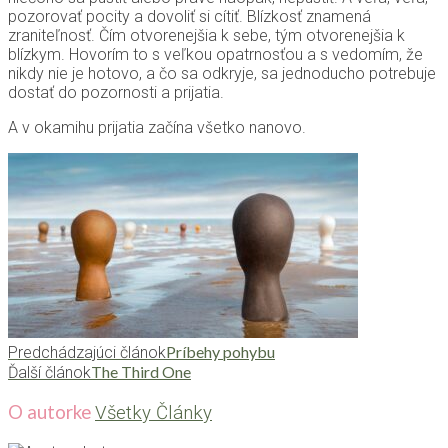
pozorovať pocity a dovoliť si cítiť. Blízkosť znamená
zraniteľnosť. Čím otvorenejšia k sebe, tým otvorenejšia k
blízkym. Hovorím to s veľkou opatrnosťou a s vedomím, že
nikdy nie je hotovo, a čo sa odkryje, sa jednoducho potrebuje
dostať do pozornosti a prijatia.
A v okamihu prijatia začína všetko nanovo.
Príbehy pohybu
Predchádzajúci článok
The Third One
Ďalší článok
O autorke
Všetky Články