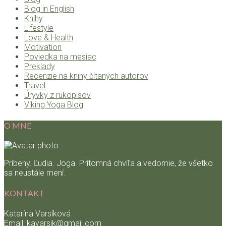
Blog in English
Knihy
Lifestyle
Love & Health
Motivation
Poviedka na mesiac
Preklady
Recenzie na knihy čítaných autorov
Travel
Úryvky z rukopisov
Viking Yoga Blog
O MNE
Príbehy. Ľudia. Joga. Prítomná chvíľa a vedomie, že všetko
sa neustále mení.
KONTAKT
Katarína Varsíková
Email: kavarsik@gmail.com