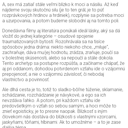
A, sex má zatiaľ stále veľmi blízko k moci a násiliu. Až keď
nájdeme svoju skutočnú silu (je to ten grál, je to púť
rozprávkových hrdinov a hrdiniek), rozplynie sa potreba moci
a uzurpovania, a potom budeme slobodní aj na tomto poli.
Donedávna filmy aj literatúra ponúkali ideál lásky, aký sa dá
vložiť do jednej kategórie – osudové spojenie
traumatizovaných bytostí. Rozohrávala sa na tisíce
spôsobov jedna dráma: niekto niekoho chce, „miluje“,
zachraňuje, dáva mu/jej hodnotu, zrádza, zraňuje, poučí sa
v bolestnej skúsenosti, alebo sa nepoučí a stále dokola.
Tento archetyp sa postupne rozpúšťa, a začíname chápať, že
aj pri oddanom, dohodou potvrdenom vzťahu ide o vzájomnú
prepojenosť, a nie o vzájomnú závislosť, či nebodaj
vlastníctvo a povinnosť.
Ale dlhá cesta je to, totiž to sladko-bôľne túženie, sklamanie,
schádzanie, rozchádzanie je návykové, a ego sa ich
nevzdáva ľahko. A potom, pri každom vzťahu ide
predovšetkým o vzťah so sebou samým, a hoci môže to
znieť egoisticky, je to presne naopak. Blízkosť s iným
človekom nás dostáva do blízkosti s vlastnými vzorcami,
jaskyňami, tôňami, hlbinami. Ak to umožníme – a to je zase
ďalšia téma.