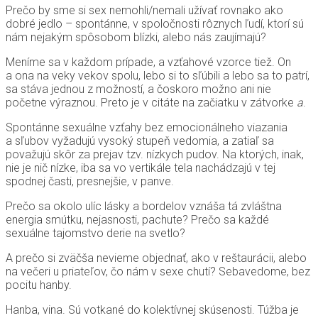
Prečo by sme si sex nemohli/nemali užívať rovnako ako
dobré jedlo – spontánne, v spoločnosti rôznych ľudí, ktorí sú
nám nejakým spôsobom blízki, alebo nás zaujímajú?
Meníme sa v každom prípade, a vzťahové vzorce tiež. On
a ona na veky vekov spolu, lebo si to sľúbili a lebo sa to patrí,
sa stáva jednou z možností, a čoskoro možno ani nie
početne výraznou. Preto je v citáte na začiatku v zátvorke
a
.
Spontánne sexuálne vzťahy bez emocionálneho viazania
a sľubov vyžadujú vysoký stupeň vedomia, a zatiaľ sa
považujú skôr za prejav tzv. nízkych pudov. Na ktorých, inak,
nie je nič nízke, iba sa vo vertikále tela nachádzajú v tej
spodnej časti, presnejšie, v panve.
Prečo sa okolo ulíc lásky a bordelov vznáša tá zvláštna
energia smútku, nejasnosti, pachute? Prečo sa každé
sexuálne tajomstvo derie na svetlo?
A prečo si zväčša nevieme objednať, ako v reštaurácii, alebo
na večeri u priateľov, čo nám v sexe chutí? Sebavedome, bez
pocitu hanby.
Hanba, vina. Sú votkané do kolektívnej skúsenosti. Túžba je