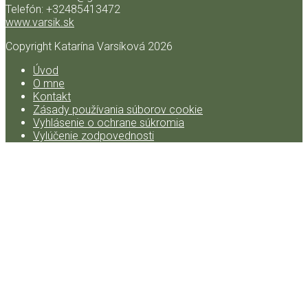
Telefón: +32485413472
www.varsik.sk
Copyright Katarína Varsíková
2026
Úvod
O mne
Kontakt
Zásady používania súborov cookie
Vyhlásenie o ochrane súkromia
Vylúčenie zodpovednosti