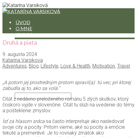
ÚVOD
O MNE
KNIHY
POVIEDKA NA MESIAC
Druhá a piata
RECENZIE NA KNIHY ČÍTANÝCH AUTOROV
ÚRYVKY Z RUKOPISOV
9. augusta 2024
PREKLADY
Katarina Varsikova
BLOG
Adventures
,
Blog
,
Lifestyle
,
Love & Health
,
Motivation
,
Travel
BLOG IN ENGLISH
HODINY JOGY
„A potom jej prostredným prstom spravil(a) tú vec, pri ktorej
KONTAKT
zabudla aj to, ako sa volá.“
Citát z nedávno preloženého románu 5 zlých skutkov, ktorý
čoskoro vyjde v slovenčine. Citát tu slúži na uvedenie do témy
a pošteklenie zmyslov.
Ísť za hlasom srdca
sa často interpretuje ako nasledovať
svoje city a pocity. Pritom vieme, aké sú pocity a emócie
tekuté a premenlivé. Je to rovnaký zmätok ako