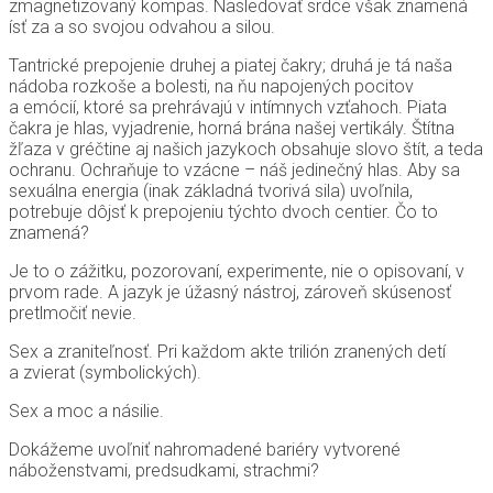
zmagnetizovaný kompas. Nasledovať srdce však znamená
ísť za a so svojou odvahou a silou.
Tantrické prepojenie druhej a piatej čakry; druhá je tá naša
nádoba rozkoše a bolesti, na ňu napojených pocitov
a emócií, ktoré sa prehrávajú v intímnych vzťahoch. Piata
čakra je hlas, vyjadrenie, horná brána našej vertikály. Štítna
žľaza v gréčtine aj našich jazykoch obsahuje slovo štít, a teda
ochranu. Ochraňuje to vzácne – náš jedinečný hlas. Aby sa
sexuálna energia (inak základná tvorivá sila) uvoľnila,
potrebuje dôjsť k prepojeniu týchto dvoch centier. Čo to
znamená?
Je to o zážitku, pozorovaní, experimente, nie o opisovaní, v
prvom rade. A jazyk je úžasný nástroj, zároveň skúsenosť
pretlmočiť nevie.
Sex a zraniteľnosť. Pri každom akte trilión zranených detí
a zvierat (symbolických).
Sex a moc a násilie.
Dokážeme uvoľniť nahromadené bariéry vytvorené
náboženstvami, predsudkami, strachmi?