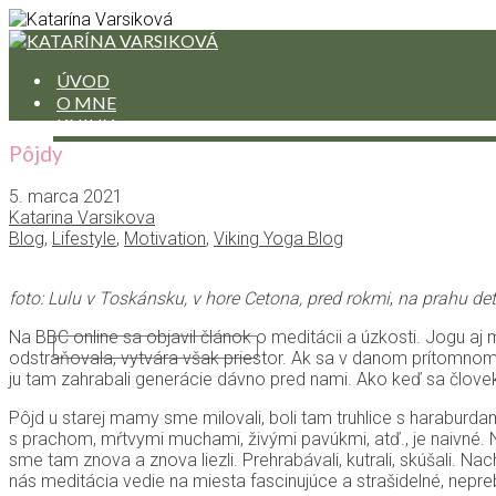
ÚVOD
O MNE
KNIHY
POVIEDKA NA MESIAC
Pôjdy
RECENZIE NA KNIHY ČÍTANÝCH AUTOROV
ÚRYVKY Z RUKOPISOV
5. marca 2021
PREKLADY
Katarina Varsikova
BLOG
Blog
,
Lifestyle
,
Motivation
,
Viking Yoga Blog
BLOG IN ENGLISH
HODINY JOGY
foto: Lulu v Toskánsku, v hore Cetona, pred rokmi
,
na prahu det
KONTAKT
Na BBC online sa objavil článok o meditácii a úzkosti. Jogu aj
odstraňovala, vytvára však priestor. Ak sa v danom prítomnom
ju tam zahrabali generácie dávno pred nami. Ako keď sa človek
Pôjd u starej mamy sme milovali, boli tam truhlice s haraburda
s prachom, mŕtvymi muchami, živými pavúkmi, atď., je naivné. N
sme tam znova a znova liezli. Prehrabávali, kutrali, skúšali.
nás meditácia vedie na miesta fascinujúce a strašidelné, nepr