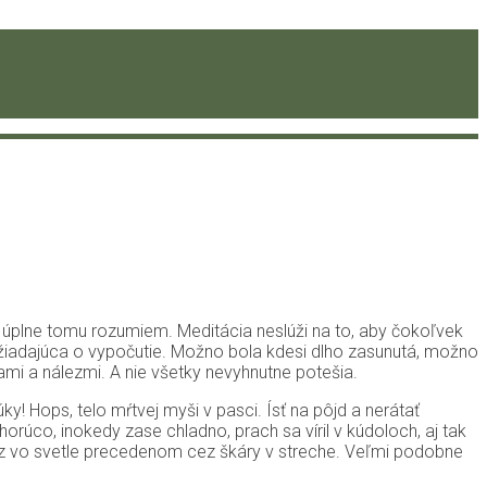
 a úplne tomu rozumiem. Meditácia neslúži na to, aby čokoľvek
 žiadajúca o vypočutie. Možno bola kdesi dlho zasunutá, možno
mi a nálezmi. A nie všetky nevyhnutne potešia.
y! Hops, telo mŕtvej myši v pasci. Ísť na pôjd a nerátať
orúco, inokedy zase chladno, prach sa víril v kúdoloch, aj tak
draz vo svetle precedenom cez škáry v streche. Veľmi podobne