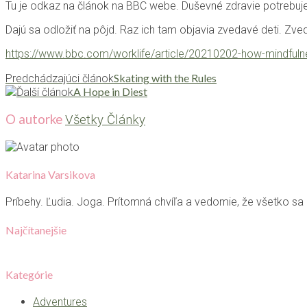
Tu je odkaz na článok na BBC webe. Duševné zdravie potrebuje
Dajú sa odložiť na pôjd. Raz ich tam objavia zvedavé deti. Zv
https://www.bbc.com/worklife/article/20210202-how-mindfulnes
Skating with the Rules
Predchádzajúci článok
A Hope in Diest
Ďalší článok
O autorke
Všetky Články
Katarina Varsikova
Príbehy. Ľudia. Joga. Prítomná chvíľa a vedomie, že všetko sa
Najčítanejšie
Kategórie
Adventures