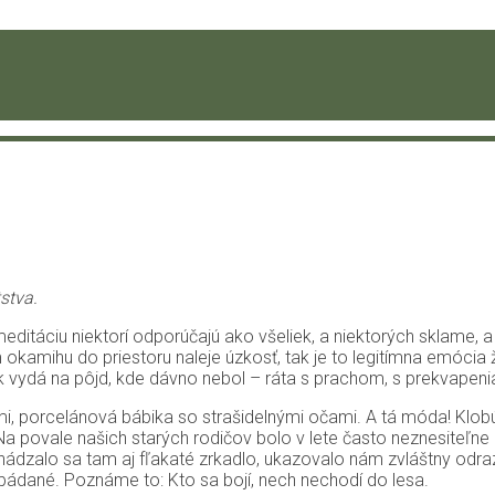
stva.
 meditáciu niektorí odporúčajú ako všeliek, a niektorých sklame,
 okamihu do priestoru naleje úzkosť, tak je to legitímna emócia
 vydá na pôjd, kde dávno nebol – ráta s prachom, s prekvapenia
mi, porcelánová bábika so strašidelnými očami. A tá móda! Klobúk
a povale našich starých rodičov bolo v lete často neznesiteľne h
 Nachádzalo sa tam aj fľakaté zrkadlo, ukazovalo nám zvláštny o
ebádané. Poznáme to: Kto sa bojí, nech nechodí do lesa.