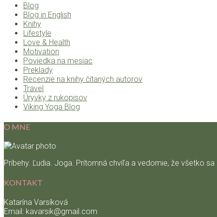
Blog
Blog in English
Knihy
Lifestyle
Love & Health
Motivation
Poviedka na mesiac
Preklady
Recenzie na knihy čítaných autorov
Travel
Úryvky z rukopisov
Viking Yoga Blog
O MNE
Príbehy. Ľudia. Joga. Prítomná chvíľa a vedomie, že všetko sa
KONTAKT
Katarína Varsíková
Email: kavarsik@gmail.com