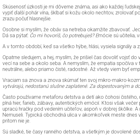
Skúsenosť úzkosti je mi dôverne známa, asi ako každej ľudskej 
vypiť ďalší pohár vína, šklbať si kožu okolo nechtov, zrolovať p
zrazu počuť hlasnejšie.
Osobne si myslím, že obáv sa netreba okamžite zbavovať. Jedna
Dá sa pýtať:
Čo mi hovoríš, čo potrebuješ? E
mócie sú učitelia, 
A v tomto období, keď sa všetko hýbe, hlási, vysiela signály a
Opatrne sledujem, a hej, myslím, že prišiel čas dovoliť vojsť
vecí na sebe a okolo seba. A nemyslím, že empatia spočíva v 
neutrálne, alebo priamo čisté, radostné. Až vtedy viem byť empa
Vraciam sa znova a znova skúmať ten svoj mikro-makro-kozmos;
vytvárajú, nedostanú slušne zaplatené. Za dopestovaným a do
Často používame metaforu detstva a detí ako čohosi čistého, ú
plná hier, farieb, zábavy, autentických emócií. Ktosi však večer p
upracú hračky pod vedením učiteľov, aspoň v dobrej škôlke. A my 
Nemuseli. Typická obchodná ulica v akomkoľvek meste dnes vyze
pritom nie je.
Sú sladké, tie časy ranného detstva, a všetkým je dovolené dos