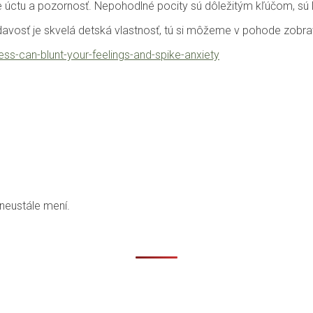
 úctu a pozornosť. Nepohodlné pocity sú dôležitým kľúčom, sú l
edavosť je skvelá detská vlastnosť, tú si môžeme v pohode zobr
s-can-blunt-your-feelings-and-spike-anxiety
 neustále mení.