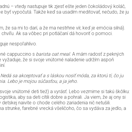
adnú – vtedy nastupuje tik zjesť ešte jeden čokoládový koláč,
 chce byť vypočutá. Takže keď sa usadím meditovať, nečudo, že ju
e sa mi to darí, a že ma nestrhne vír, keď je emócia silná).
a chvíľu. Ak sa vôbec pri potláčaní dá hovoriť o pomoci.
guje nespoľahlivo.
enené cappuccino s
barista oat meal
. A mám radosť z pekných
 vyžaduje, že si svoje vnútorné naladenie udržím aspoň
ní.
:
Nedá sa akceptovať a s láskou nosiť móda, za ktorú tí, čo ju
. Lebo je mojou súčasťou, a ja jeho.
oje vnútorné deti tiež) a vyrásť. Lebo vezmime si takú škôlku:
istika, aby sa deti cítili dobre a pohrali. Ja viem, že aj ony si
detskej naivite o chode celého zariadenia nič netušili.
 strunke, farebné vrecká všeličoho, čo sa vydáva za jedlo, a