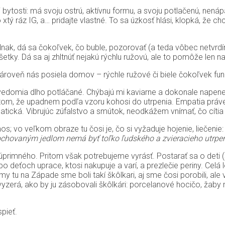
bytosti: má svoju ostrú, aktívnu formu, a svoju potlačenú, nenáp
o xtý ráz IG, a… pridajte vlastné. To sa úzkosť hlási, klopká, že
k, dá sa čokoľvek, čo buble, pozorovať (a teda vôbec netvrdím, ž
všetky. Dá sa aj zhltnúť nejakú rýchlu ružovú, ale to pomôže len n
 zároveň nás posiela domov – rýchle ružové či biele čokoľvek fun
 do vedomia dlho potláčané. Chýbajú mi kaviarne a dokonale nap
tom, že upadnem podľa vzoru kohosi do utrpenia. Empatia práve
tická. Vibrujúc zúfalstvo a smútok, neodkážem vnímať, čo cítia i
 vo veľkom obraze tu čosi je, čo si vyžaduje hojenie, liečenie
chovaným jedlom nemá byť toľko ľudského a zvieracieho utrpenia
primného. Pritom však potrebujeme vyrásť. Postarať sa o deti (sv
o deťoch uprace, ktosi nakupuje a varí, a prezlečie periny. Celá log
tu na Západe sme boli takí škôlkari, aj sme čosi porobili, ale v 
rá, ako by ju zásobovali škôlkári: porcelanové hocičo, žaby na
pieť.