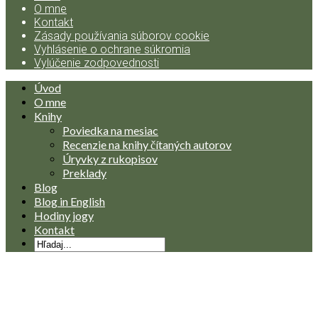
O mne
Kontakt
Zásady používania súborov cookie
Vyhlásenie o ochrane súkromia
Vylúčenie zodpovednosti
Úvod
O mne
Knihy
Poviedka na mesiac
Recenzie na knihy čítaných autorov
Úryvky z rukopisov
Preklady
Blog
Blog in English
Hodiny jogy
Kontakt