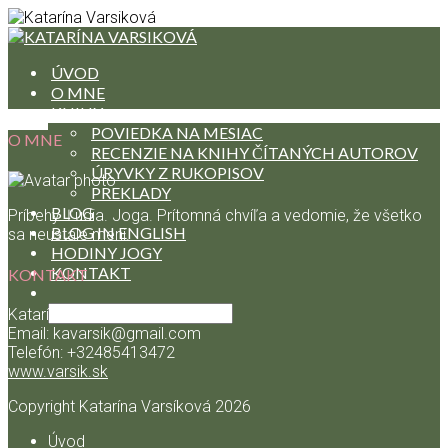
ÚVOD
O MNE
KNIHY
POVIEDKA NA MESIAC
O MNE
RECENZIE NA KNIHY ČÍTANÝCH AUTOROV
ÚRYVKY Z RUKOPISOV
PREKLADY
BLOG
Príbehy. Ľudia. Joga. Prítomná chvíľa a vedomie, že všetko
BLOG IN ENGLISH
sa neustále mení.
HODINY JOGY
KONTAKT
KONTAKT
Katarína Varsíková
Email: kavarsik@gmail.com
Telefón: +32485413472
www.varsik.sk
Copyright Katarína Varsíková
2026
Úvod